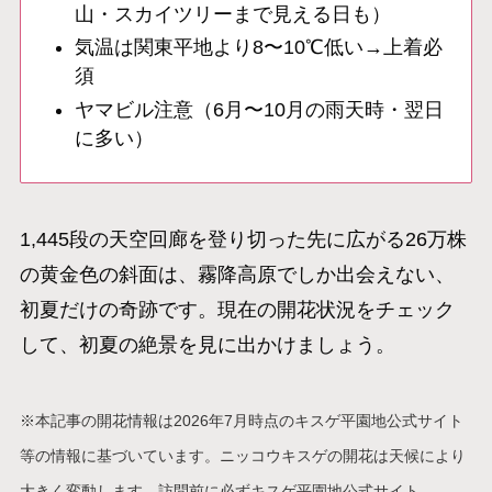
山・スカイツリーまで見える日も）
気温は関東平地より8〜10℃低い→上着必
須
ヤマビル注意（6月〜10月の雨天時・翌日
に多い）
1,445段の天空回廊を登り切った先に広がる26万株
の黄金色の斜面は、霧降高原でしか出会えない、
初夏だけの奇跡です。現在の開花状況をチェック
して、初夏の絶景を見に出かけましょう。
※本記事の開花情報は2026年7月時点のキスゲ平園地公式サイト
等の情報に基づいています。ニッコウキスゲの開花は天候により
大きく変動します。訪問前に必ずキスゲ平園地公式サイト