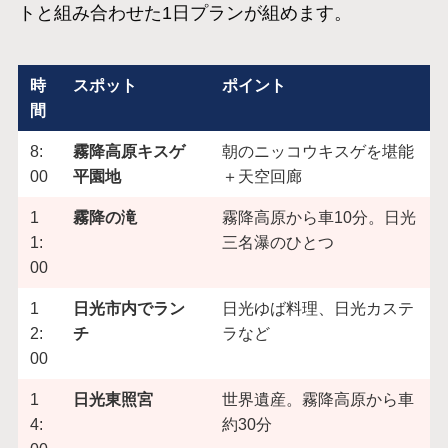
トと組み合わせた1日プランが組めます。
時
スポット
ポイント
間
8:
霧降高原キスゲ
朝のニッコウキスゲを堪能
00
平園地
＋天空回廊
1
霧降の滝
霧降高原から車10分。日光
1:
三名瀑のひとつ
00
1
日光市内でラン
日光ゆば料理、日光カステ
2:
チ
ラなど
00
1
日光東照宮
世界遺産。霧降高原から車
4:
約30分