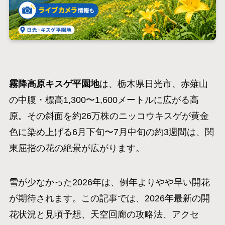
霧降高原キスゲ平園地
は、栃木県日光市、赤薙山
の中腹・標高1,300〜1,600メートルに広がる高
原。その斜面を約26万株のニッコウキスゲが黄金
色に染め上げる6月下旬〜7月中旬の約3週間は、関
東屈指の花の絶景が広がります。
雪が少なかった2026年は、例年よりやや早い開花
が期待されます。この記事では、2026年最新の開
花状況と見頃予想、天空回廊の攻略法、アクセ