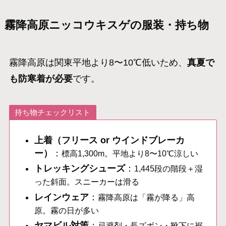
霧降高原ニッコウキスゲの服装・持ち物
霧降高原は関東平地より8〜10℃低いため、
真夏で
も防寒着が必要
です。
持ち物チェックリスト
上着（フリース or ウインドブレーカ
ー）
：
標高1,300m。平地より8〜10℃涼しい
トレッキングシューズ
：
1,445段の階段＋湿
った斜面。スニーカーは滑る
レインウェア
：
霧降高原は「霧が降る」高
原。霧の日が多い
ヤマビル対策
：
忌避剤・長ズボン・靴下に裾