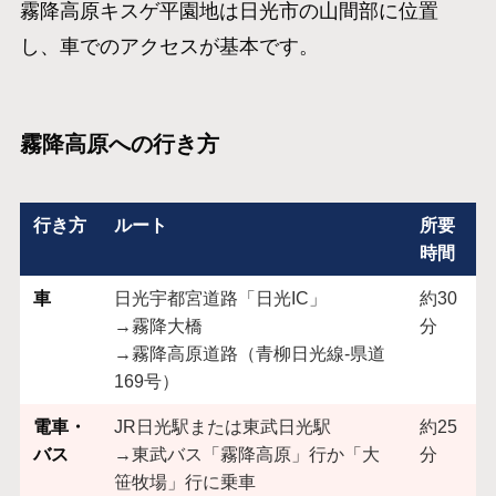
霧降高原キスゲ平園地は日光市の山間部に位置
し、車でのアクセスが基本です。
霧降高原への行き方
行き方
ルート
所要
時間
車
日光宇都宮道路「日光IC」
約30
→霧降大橋
分
→霧降高原道路（青柳日光線‐県道
169号）
電車・
JR日光駅または東武日光駅
約25
バス
→東武バス「霧降高原」行か「大
分
笹牧場」行に乗車