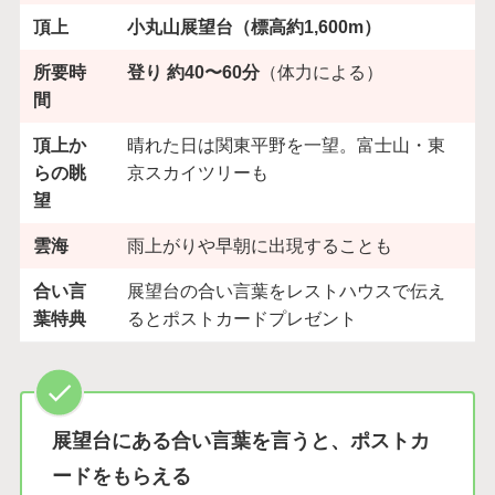
頂上
小丸山展望台（標高約1,600m）
所要時
登り 約40〜60分
（体力による）
間
頂上か
晴れた日は関東平野を一望。富士山・東
らの眺
京スカイツリーも
望
雲海
雨上がりや早朝に出現することも
合い言
展望台の合い言葉をレストハウスで伝え
葉特典
るとポストカードプレゼント
展望台にある合い言葉を言うと、ポストカ
ードをもらえる