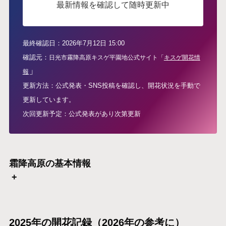
最新情報を確認して随時更新中
最終確認日：2026年7月12日 15:00
確認元：
日光市霧降高原キスゲ平園地公式サイト「
キスゲ開花情
」
報
更新方法：公式発表・SNS投稿を確認し、開花状況を手動で
更新しています。
次回更新予定：公式発表があり次第更新
霜降高原の基本情報
+
2025年の開花記録（2026年の参考に）