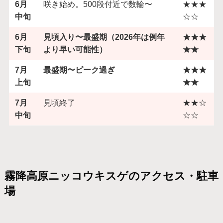
6月
咲き始め。500段付近で数輪〜
★★★
中旬
☆☆
6月
見頃入り〜最盛期（2026年は例年
★★★
下旬
より早い可能性）
★★
7月
最盛期〜ピーク過ぎ
★★★
上旬
★★
7月
見頃終了
★★☆
中旬
☆☆
霧降高原ニッコウキスゲのアクセス・駐車
場