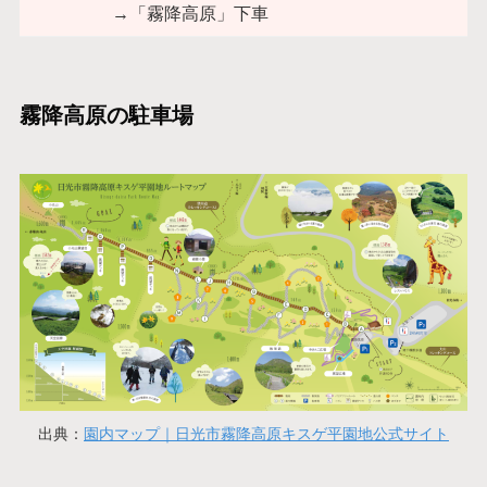
→「霧降高原」下車
霧降高原の駐車場
出典：
園内マップ｜日光市霧降高原キスゲ平園地公式サイト