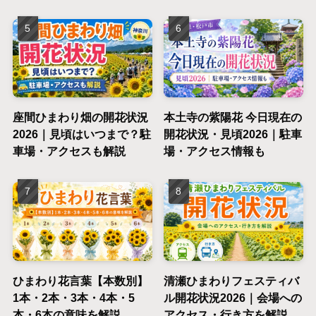
座間ひまわり畑の開花状況
本土寺の紫陽花 今日現在の
2026｜見頃はいつまで？駐
開花状況・見頃2026｜駐車
車場・アクセスも解説
場・アクセス情報も
ひまわり花言葉【本数別】
清瀬ひまわりフェスティバ
1本・2本・3本・4本・5
ル開花状況2026｜会場への
本・6本の意味を解説
アクセス・行き方を解説