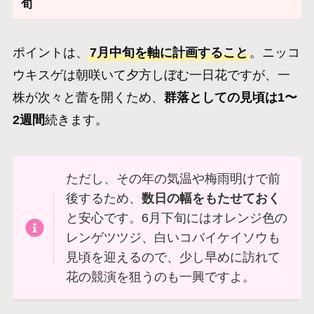
旬
ポイントは、
7月中旬を軸に計画すること
。ニッコ
ウキスゲは朝咲いて夕方しぼむ一日花ですが、一
株が次々と蕾を開くため、
群落としての見頃は1〜
2週間
続きます。
ただし、その年の気温や梅雨明けで前
後するため、
数日の幅をもたせておく
と安心です。6月下旬にはオレンジ色の
レンゲツツジ、白いコバイケイソウも
見頃を迎えるので、少し早めに訪れて
花の競演を狙うのも一興ですよ。