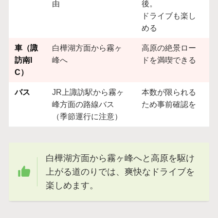
由
後。
ドライブも楽し
める
車（諏
白樺湖方面から霧ヶ
高原の絶景ロー
訪南I
峰へ
ドを満喫できる
C）
バス
JR上諏訪駅から霧ヶ
本数が限られる
峰方面の路線バス
ため事前確認を
（季節運行に注意）
白樺湖方面から霧ヶ峰へと高原を駆け
上がる道のりでは、爽快なドライブを
楽しめます。