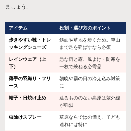
ましょう。
アイテム
役割・選び方のポイント
歩きやすい靴・トレ
斜面や草地を歩くため。車山
ッキングシューズ
まで足を延ばすなら必須
レインウェア（上
急な雨と霧、風よけ・防寒を
下）
一枚で兼ねる必需品
薄手の羽織り・フリ
朝晩や霧の日の冷え込み対策
ース
に
帽子・日焼け止め
遮るもののない高原は紫外線
が強烈
虫除けスプレー
草原ならではの備え。子ども
連れには特に