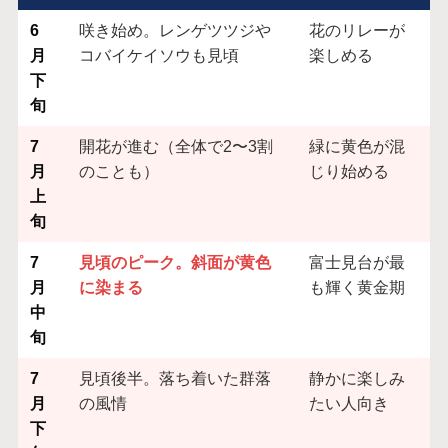
6
咲き始め。レンゲツツジや
花のリレーが
月
コバイケイソウも見頃
楽しめる
下
旬
7
開花が進む（全体で2〜3割
緑に黄色が混
月
のことも）
じり始める
上
旬
7
見頃のピーク。斜面が黄色
富士見台が最
月
に染まる
も輝く黄金期
中
旬
7
見頃後半。落ち着いた群落
静かに楽しみ
月
の風情
たい人向き
下