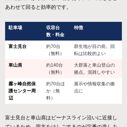
あわせて回ると効率的です。
駐車場
収容台
特徴
数・料金
富士見台
約70台
群生地が目の前。回
（無料）
転は比較的よい
車山肩
約140台
大群落と車山登山の
（無料）
拠点。混雑しやすい
霧ヶ峰自然保
約70台ほ
展示や情報収集の拠
護センター周
か（無
点に
辺
料）
富士見台と車山肩はビーナスライン沿いに近接し
ているため、両方をはしごするのが定番の楽しみ